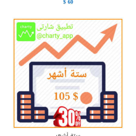
$
60
ستة أشهر