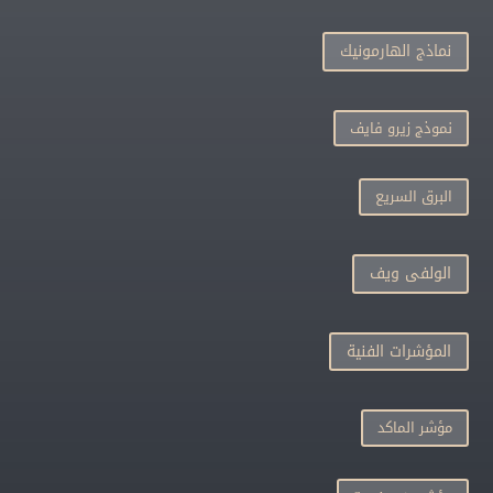
نماذج الهارمونيك
نموذج زيرو فايف
البرق السريع
الولفى ويف
المؤشرات الفنية
مؤشر الماكد