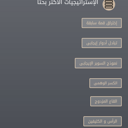
الإستراتيجيات الأكثر بحثا

إختراق قمة سابقة
تبادل أدوار إيجابى
نموذج السوبر الإيجابى
الكسر الوهمى
القاع المزدوج
الرأس و الكتيفين