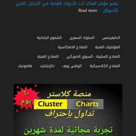
يعتبر مؤشر الماكد أحد الأدوات الهامة في التحليل الفني
|
:
للأسواق…
Read more
شرح
أسرار
مبسط
مؤشر
الماكد
في
الدايفرجنس
السلوك السعرى
الشموع اليابانية
التداول
المؤشرات الفنية
النماذج الانعكاسية
|
النماذج السلبية - السوق الامريكى
النماذج الفنية
شرح
مبسط
النماذج الكلاسيكية
الولفى ويف
تكرتشارت
هامونيك