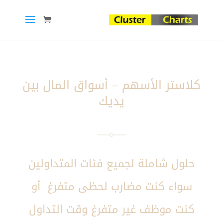
كلاستر الأسهم – أسواق المال بين
يديك
حلول شاملة لجميع فئات المتداولين
سواء كنت مضارب لحظى متفرغ أو
كنت موظف غير متفرغ وقت التداول