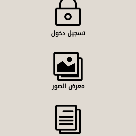
~
تسجيل دخول

معرض الصور
i