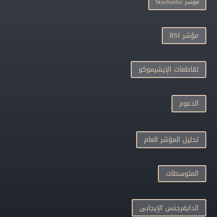
مؤشر Stochastic
مؤشر RSI
تقاطعات الإيشيموكو
الدعوم
تحليل المؤشر العام
المتوسطات
الدايفرجنس الإيجابى