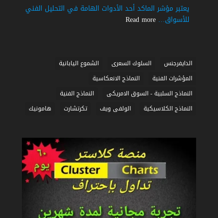
التداول
يعتبر مؤشر الماكد أحد الأدوات الهامة في التحليل الفني
|
:
للأسواق…
Read more
شرح
أسرار
مبسط
مؤشر
الماكد
في
الدايفرجنس
السلوك السعرى
الشموع اليابانية
التداول
المؤشرات الفنية
النماذج الانعكاسية
|
النماذج السلبية - السوق الامريكى
النماذج الفنية
شرح
مبسط
النماذج الكلاسيكية
الولفى ويف
تكرتشارت
هامونيك