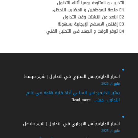
التدريب و المتابعة يوميا أثناء التداول
1⃣ منصة للموظفين و المضارب اللحظى
2⃣ ابتعد عن التشتت وقت التداول
3⃣ إقتنص الاسهم الإيجابية بسهولة
4⃣ توفر الوقت و الجهد فى التحليل الفني
اسرار الدايفرجنس السلبي في التداول | شرح مبسط
مايو 4, 2025
يعتبر الدايفرجنس السلبي أداة فنية هامة في عالم
:
التداول، حيث…
Read more
اسرار
الدايفرجنس
السلبي
اسرار الدايفرجنس الايجابي في التداول | شرح مفصل
في
مايو 4, 2025
التداول