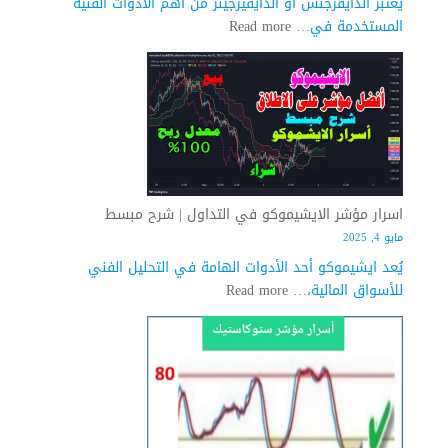
يعتبر الدايفرجنس أو الدايفيرجينز من أهم الأدوات الفنية
:
المستخدمة في…
Read more
اسرار
الدايفرجنس
الايجابي
في
التداول
|
شرح
مفصل
اسرار مؤشر الايشيموكو في التداول | شرح مبسط
مايو 4, 2025
يُعد ايشيموكو أحد الأدوات الهامة في التحليل الفني
:
للأسواق المالية،…
Read more
اسرار
مؤشر
الايشيموكو
في
التداول
|