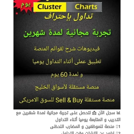
في
التداول
|
شرح
مبسط
📊 سجل الآن 📩 لتحصل على تجربة مجانية لمدة شهرين مع
التدريب و المتابعة يوميا أثناء التداول
1⃣ منصة للموظفين و المضارب اللحظى
2⃣ ابتعد عن التشتت وقت التداول