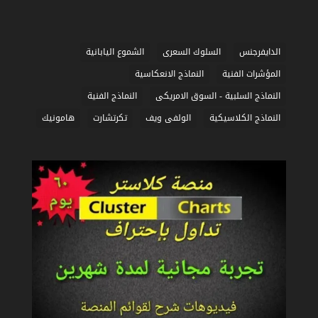
أسرار
مبسط
مؤشر
الماكد
في
الدايفرجنس
السلوك السعرى
الشموع اليابانية
التداول
المؤشرات الفنية
النماذج الانعكاسية
|
النماذج السلبية - السوق الامريكى
النماذج الفنية
شرح
مبسط
النماذج الكلاسيكية
الولفى ويف
تكرتشارت
هامونيك