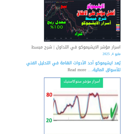
الدايفرجنس
الايجابي
في
التداول
|
شرح
مفصل
اسرار مؤشر الايشيموكو في التداول | شرح مبسط
مايو 4, 2025
يُعد ايشيموكو أحد الأدوات الهامة في التحليل الفني
:
للأسواق المالية،…
Read more
اسرار
مؤشر
الايشيموكو
في
التداول
|
شرح
مبسط