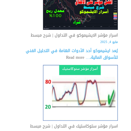
الايجابي
في
التداول
|
شرح
مفصل
اسرار مؤشر الايشيموكو في التداول | شرح مبسط
مايو 4, 2025
يُعد ايشيموكو أحد الأدوات الهامة في التحليل الفني
:
للأسواق المالية،…
Read more
اسرار
مؤشر
الايشيموكو
في
التداول
|
شرح
مبسط
اسرار مؤشر ستوكاستيك في التداول | شرح مبسط