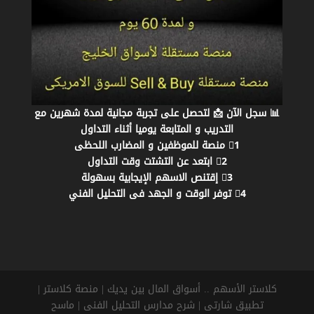
📊 سجل الآن 📩 لتحصل على تجربة مجانية لمدة شهرين مع
التدريب و المتابعة يوميا أثناء التداول
1⃣ منصة للموظفين و المضارب اللحظى
2⃣ ابتعد عن التشتت وقت التداول
3⃣ إقتنص الاسهم الإيجابية بسهولة
4⃣ توفر الوقت و الجهد فى التحليل الفني
كلاستر الأسهم .. أسواق المال بين يديك | منصة كلاستر |
تطبيق شارتى | شرح مدارس التحليل الفنى | ماسح