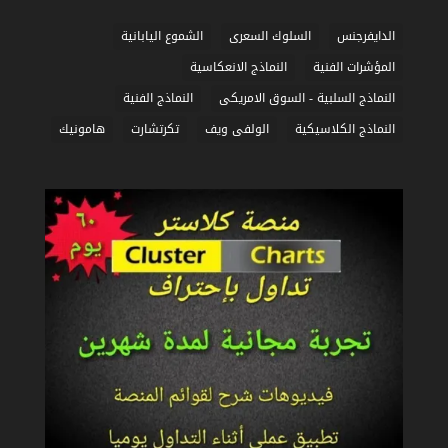
الماكد
في
الدايفرجنس
السلوك السعرى
الشموع اليابانية
التداول
المؤشرات الفنية
النماذج الانعكاسية
|
النماذج السلبية - السوق الامريكى
النماذج الفنية
شرح
مبسط
النماذج الكلاسيكية
الولفى ويف
تكرتشارت
هامونيك