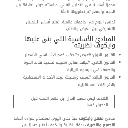
محورًا أساسيًا في التحليل الفني. دراساته حول العلاقة بين
الحجم والسعر تم تطويرها لاحقًا.
تُدرَّس اليوم في جامعات عالمية. تعتبر أساس للتحليل
التشاركي بين العرض والطلب.
المبادئ الأساسية التي بنى عليها
وايكوف نظريته
القانون الأول:
العرض والطلب
كمحرك أساسي للأسعار.
القانون الثاني:
الجهد مقابل النتيجة
لتحديد نقاط القوة
والضعف في الرسوم البيانية.
القانون الثالث:
السبب والنتيجة
لربط الأحداث الاقتصادية
بالاتجاهات المستقبلية.
الهدف ليس كسب المال، بل فهم اللعبة قبل
الدخول فيها
مبادئ
منهج وايكوف
حية حتى اليوم. تستخدم لقراءة أنماط
التجميع والتصريف
بدقة. نظرية وايكوف تُعتبر جسرًا بين