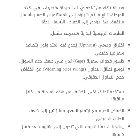
بعد الانتهاء من
التجميع
، تبدأ مرحلة
التصريف
. في هذه
المرحلة، يُباع ما تم شراؤه إلى المستثمرين الصغار بأسعار
مرتفعة. هذا يؤدي إلى انخفاض الأسعار لاحقًا.
العلامات الرئيسية لبداية
التصريف
تشمل:
اختراق وهمي (Upthrust) يُخدع فيه المتداولون بتصاعد
سعر غير حقيقي.
ظهور فجوات سعرية (Gaps) تدل على ضعف دعم السوق.
توسع نطاق التداول (Widening price swings) مع انخفاض
حجم التداول الحقيقي.
يستخدم
تحليل فني
للكشف عن هذه المرحلة من خلال
مراقبة:
انخفاض الحجم مع ارتفاع السعر، مما يُشير إلى ضعف
الطلب الحقيقي.
_levels الدعم القديمة التي تتحول إلى مقاومة بعد فشل
كسرها.