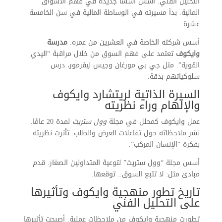
التحليل الفني. أسس أسسًا جديدة في فهم الأسواق
المالية. بدأ مسيرته في الوساطة المالية في سن الخامسة
عشرة.
أسس شركته الخاصة في العشرين من عمره.
مدرسة
وايكوف
تعتمد على فهم السوق من خلال مراقبة “اليدي
القوية”. مثل جي بي مورغان وجيس ليفرمور، درس
سلوكياتهم بدقة.
السيرة الذاتية لريتشارد وايكوف
والإلهام وراء نظريته
عمل وايكوف كمحلل في مجلة
وول ستريت
لمدة 20 عامًا.
نشر ملاحظاته حول تفاعلات العرض والطلب. تأثرت نظريته
بفكرة “الإنسان المركب”.
أسس مجلة “وول ستريت” لتوعية المتداولين الصغار. قدم
مبادئ مثل: لا تتبع السوق.. توقعها.
تاريخ تطور منهجية وايكوف وتأثيرها
على التحليل الفني
تطورت منهجية وايكوف من ملاحظات عملية. أصبحت تأثيرها