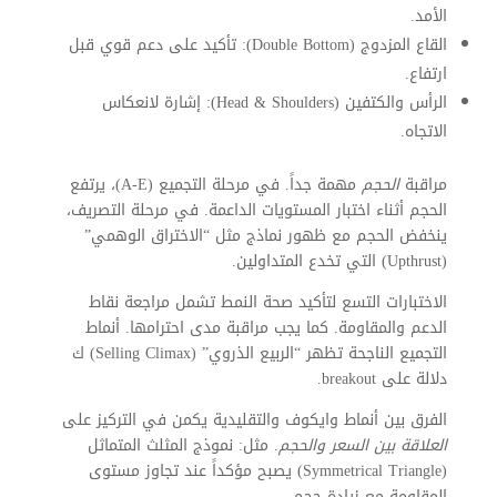
الأمد.
القاع المزدوج (Double Bottom): تأكيد على دعم قوي قبل
ارتفاع.
الرأس والكتفين (Head & Shoulders): إشارة لانعكاس
الاتجاه.
مراقبة
الحجم
مهمة جداً. في مرحلة التجميع (A-E)، يرتفع
الحجم أثناء اختبار المستويات الداعمة. في مرحلة التصريف،
ينخفض الحجم مع ظهور نماذج مثل “الاختراق الوهمي”
(Upthrust) التي تخدع المتداولين.
الاختبارات التسع لتأكيد صحة النمط تشمل مراجعة نقاط
الدعم والمقاومة. كما يجب مراقبة مدى احترامها. أنماط
التجميع الناجحة تظهر “الربيع الذروي” (Selling Climax) ك
دلالة على breakout.
الفرق بين أنماط وايكوف والتقليدية يكمن في التركيز على
العلاقة بين السعر والحجم
. مثل: نموذج المثلث المتماثل
(Symmetrical Triangle) يصبح مؤكداً عند تجاوز مستوى
المقاومة مع زيادة حجم.