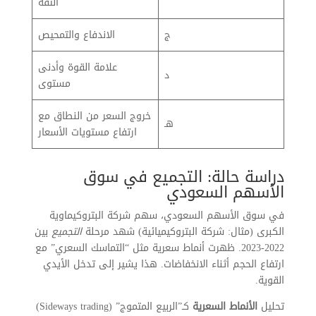
الثقة
ج
الاندفاع والتمحيص
علامة القوة وأدنى
د
مستوى
خروج السعر من النطاق مع
هـ
ارتفاع مستويات الأسعار
دراسة حالة: التجميع في سوق
الأسهم السعودي
في سوق الأسهم السعودي، سهم شركة البتروكيماوية
الكبرى (مثال: شركة البتروكيميائية) شهد مرحلة
التجميع
بين
2022-2023. ظهرت أنماط سعرية مثل “التماسك السعري” مع
ارتفاع الحجم أثناء الانخفاضات. هذا يشير إلى تدخل الأيدي
القوية.
تحليل
الأنماط السعرية
كـ”الربيع المتموج” (Sideways trading)