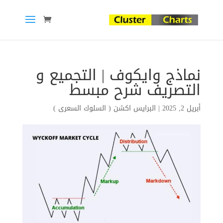
نماذج وايكوف | التجميع و
التصريف شرح مبسط
أبريل 2, 2025
|
البرايس اكشن ( السلوك السعرى )