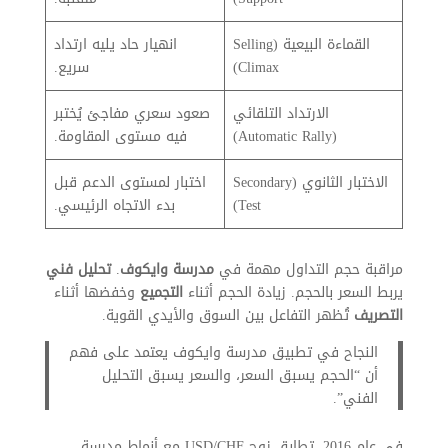
القماءة البيعية (Selling
انهيار حاد يليه ارتداد
Climax)
سريع.
الارتداد التلقائي
صعود سعري مفاجئ يُختبر
(Automatic Rally)
فيه مستوى المقاومة.
الاختبار الثانوي (Secondary
اختبار لمستوى الدعم قبل
Test)
بدء الاتجاه الرئيسي.
مراقبة حجم التداول مهمة في
مدرسة وايكوف
.
تحليل فني
يربط السعر بالحجم. زيادة الحجم أثناء
التجميع
وخفضها أثناء
التصريف
تُظهر التفاعل بين السوق والأيدي القوية.
النجاح في تطبيق مدرسة وايكوف يعتمد على فهم
أن “الحجم يسبق السعر، والسعر يسبق التحليل
الفني”.
في عام 2016، تطابق زوج USD/CHF مع أنماط مدرسة