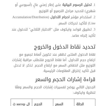
تحليل الرسوم البيانية
على إطار زمني عالٍ (أسبوعي أو
شهري) لتحديد مراحل التجميع أو التوزيع.
استخدام مؤشر
احجام التداول
(Accumulation/Distribution
Line) لتأكيد تحركات السعر.
تطبيق قواعد وايكوف مثل “الاختبار الثلاثي” للدخول عند
تأكيد إتجاه صاعد.
تحديد نقاط الدخول والخروج
نقاط الدخول المثلى تظهر عند تكوين أنماط تجميع مع
ارتفاع حجم التداول. أما نقاط الخروج فتتطلب مراقبة إشارات
التوزيع مثل انخفاض السعر مع ارتفاع الحجم. تذكر: لا تدخل
قبل تأكيد إختراق المقاومات الرئيسية.
قراءة إشارات الحجم والسعر
الجدول التالي يوضح تفسيرات إشارات الحجم والسعر وفقًا
لنظرية وايكوف:
الحالة
السعر
الحجم
ال интер ت