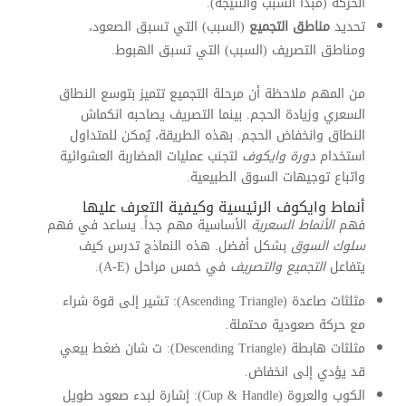
الحركة (مبدأ السبب والنتيجة).
تحديد
مناطق التجميع
(السبب) التي تسبق الصعود،
ومناطق التصريف (السبب) التي تسبق الهبوط.
من المهم ملاحظة أن مرحلة التجميع تتميز بتوسع النطاق
السعري وزيادة الحجم. بينما التصريف يصاحبه انكماش
النطاق وانخفاض الحجم. بهذه الطريقة، يُمكن للمتداول
استخدام
دورة وايكوف
لتجنب عمليات المضاربة العشوائية
واتباع توجيهات السوق الطبيعية.
أنماط وايكوف الرئيسية وكيفية التعرف عليها
فهم
الأنماط السعرية
الأساسية مهم جداً. يساعد في فهم
سلوك السوق
بشكل أفضل. هذه النماذج تدرس كيف
يتفاعل
التجميع والتصريف
في خمس مراحل (A-E).
مثلثات صاعدة (Ascending Triangle): تشير إلى قوة شراء
مع حركة صعودية محتملة.
مثلثات هابطة (Descending Triangle): ت شان ضغط بيعي
قد يؤدي إلى انخفاض.
الكوب والعروة (Cup & Handle): إشارة لبدء صعود طويل