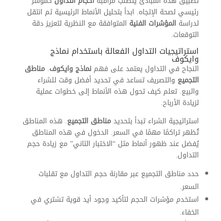
تطبيق هذه المبادئ يتطلب مراقبة
احجام التداول
كمؤشر
رئيسي لصحة الإتجاه. ابدأ بتحليل الأنماط الرئيسية ثم انتقل
لدراسة
المؤشرات الفنية
المتوافقة مع النظرية لتعزيز دقة
التوقعات.
استراتيجيات التداول الفعالة باستخدام نماذج
وايكوف
النجاح في التداول يعتمد على فهم
نماذج وايكوف
.
مناطق
التجميع
والتصريف تساعد في تحديد أفضل وقت للشراء
والبيع. تعلم كيف تحول هذه الأنماط إلى خطوات عملية
لزيادة الأرباح.
استراتيجية الشراء تبدأ بتحديد
مناطق التجميع
. هذه المناطق
تُظهر تراكمًا مهمًا في السعر. الدخول في هذه المناطق
يُفضل عند ظهور أنماط مثل “الاختبار الثاني” مع زيادة حجم
التداول.
حدد مناطق التجميع عبر مقارنة حجم التداول مع تقلبات
السعر.
استخدم مؤشرات الحجم لتأكيد وجود أيد قوية تشتري في
الخفاء.