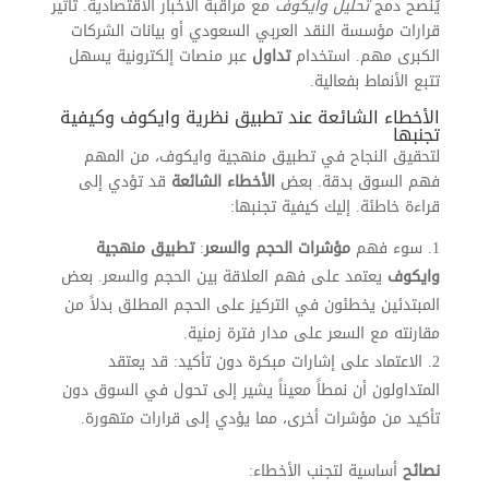
يُنصح دمج
تحليل وايكوف
مع مراقبة الأخبار الاقتصادية. تأثير
قرارات مؤسسة النقد العربي السعودي أو بيانات الشركات
الكبرى مهم. استخدام
تداول
عبر منصات إلكترونية يسهل
تتبع الأنماط بفعالية.
الأخطاء الشائعة عند تطبيق نظرية وايكوف وكيفية
تجنبها
لتحقيق النجاح في تطبيق منهجية وايكوف، من المهم
فهم السوق بدقة. بعض
الأخطاء الشائعة
قد تؤدي إلى
قراءة خاطئة. إليك كيفية تجنبها:
سوء فهم
مؤشرات الحجم والسعر
:
تطبيق منهجية
وايكوف
يعتمد على فهم العلاقة بين الحجم والسعر. بعض
المبتدئين يخطئون في التركيز على الحجم المطلق بدلاً من
مقارنته مع السعر على مدار فترة زمنية.
الاعتماد على إشارات مبكرة دون تأكيد: قد يعتقد
المتداولون أن نمطاً معيناً يشير إلى تحول في السوق دون
تأكيد من مؤشرات أخرى، مما يؤدي إلى قرارات متهورة.
نصائح
أساسية لتجنب الأخطاء: