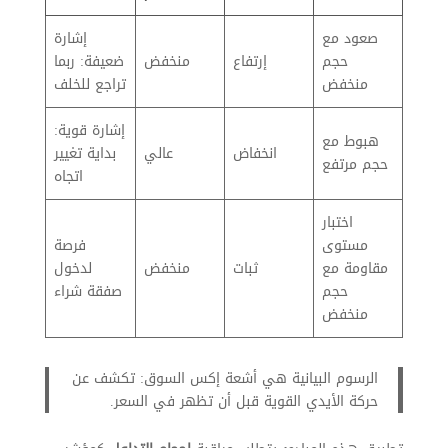
صعود مع
إشارة
حجم
إرتفاع
منخفض
ضعيفة: ربما
منخفض
تراجع للخلف
إشارة قوية:
هبوط مع
انخفاض
عالي
بداية تغيير
حجم مرتفع
اتجاه
اختبار
مستوى
فرصة
مقاومة مع
ثبات
منخفض
لدخول
حجم
صفقة شراء
منخفض
الرسوم البيانية هي أشعة إكس السوق: تكشف عن
حركة الأيدي القوية قبل أن تظهر في السعر.