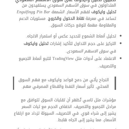
المتداولون في
سوق الأسهم السعودي
يستفيدون من
تحليل وايكوف
لفهم الأسعار.
الشمعة Pin Bar
و
Engulfing
تساعد في معرفة
نقاط الدخول والخروج
. مستويات الدعم
والمقاومة مهمة لتوقع حركات السوق.
تحليل أنماط الشموع لتحديد عكس أو استمرار الاتجاه.
التركيز على حجم التداول لتأكيد إشارات
تحليل وايكوف
في
سوق الاسهم السعودى
.
الاعتماد على أدوات مثل TradingView لتتبع أنماط التجميع
والتصريف.
النجاح يأتي من دمج قواعد وايكوف مع فهم السوق
المحلي. تأثير أسعار النفط والقطاع المصرفي مهم.
مؤشرات مثل تاسي تُظهر أن تقلبات السوق تتوافق مع
مراحل التجميع والتصريف. انخفاض الحجم مع ثبات السعر
يشير إلى شراء قوي. في التصريف، السيولة تزداد مع ارتفاع
الأسعار، مما يشير إلى اتجاه هابط.