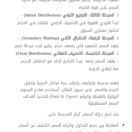
الحجم على قوة الاتجاه.
المرحلة الثالثة: التوزيع الأولي (Initial Distribution)
–
تبدأ الأيدي القوية في التصريف الخفي. تقلبات في الحجم
لاختبار مشتري السوق.
المرحلة الرابعة: الاختراق الثاني (Secondary Markup)
–
يعود السعر للصعود لكن بضعف حجم. يشير لبدء مرحلة نضج.
المرحلة الخامسة: التصريف النهائي (Final Distribution)
– يفقد السعر زخمه. يبدأ التراجع الحاد مع انخفاض الحجم،
مما يُنهي الدورة.
فهم
مدرسة وايكوف
يتطلب ربط مراحل الدورة بتحليل
الحجم والسعر. على سبيل المثال، تُستخدم نماذج الرسوم
البيانية بالنقطة والرقم (Point & Figure) لتحديد أهداف
السعر المستقبلية.
عند
تتبع حركة السعر
، تُركز المدرسة على:
المقارنة بين حجم التداول واتجاه السعر للكشف عن أسباب