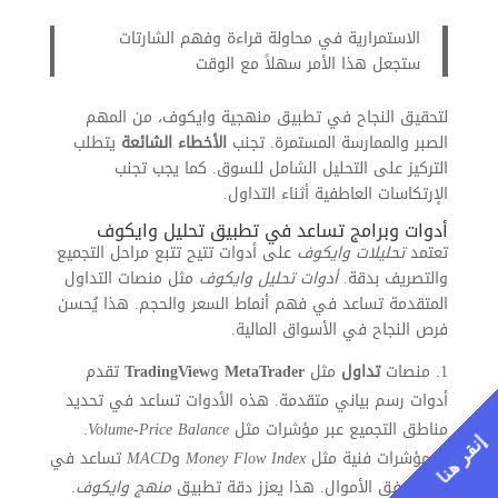
الاستمرارية في محاولة قراءة وفهم الشارتات
ستجعل هذا الأمر سهلاً مع الوقت
لتحقيق النجاح في تطبيق منهجية وايكوف، من المهم
الصبر والممارسة المستمرة. تجنب
الأخطاء الشائعة
يتطلب
التركيز على التحليل الشامل للسوق. كما يجب تجنب
الإرتكاسات العاطفية أثناء التداول.
أدوات وبرامج تساعد في تطبيق تحليل وايكوف
تعتمد
تحليلات وايكوف
على أدوات تتيح تتبع مراحل التجميع
والتصريف بدقة.
أدوات تحليل وايكوف
مثل منصات التداول
المتقدمة تساعد في فهم أنماط السعر والحجم. هذا يُحسن
فرص النجاح في الأسواق المالية.
منصات
تداول
مثل
MetaTrader
و
TradingView
تقدم
أدوات رسم بياني متقدمة. هذه الأدوات تساعد في تحديد
مناطق التجميع عبر مؤشرات مثل
Volume-Price Balance
.
إنقر هنا
مؤشرات فنية مثل
Money Flow Index
و
MACD
تساعد في
تتبع تدفق الأموال. هذا يعزز دقة تطبيق
منهج وايكوف
.