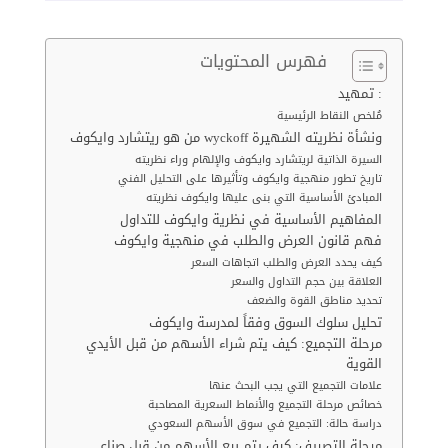
فهرس المحتويات
تمهيد :
مُلخص النقاط الرئيسية
من هو ريتشارد وايكوف wyckoff ونشأة نظريته الشهيرة
السيرة الذاتية لريتشارد وايكوف والإلهام وراء نظريته
تاريخ تطور منهجية وايكوف وتأثيرها على التحليل الفني
المبادئ الأساسية التي بنى عليها وايكوف نظريته
المفاهيم الأساسية في نظرية وايكوف للتداول
فهم قانون العرض والطلب في منهجية وايكوف
كيف يحدد العرض والطلب اتجاهات السعر
العلاقة بين حجم التداول والسعر
تحديد مناطق القوة والضعف
تحليل سلوك السوق وفقاً لمدرسة وايكوف
مرحلة التجميع: كيف يتم شراء الأسهم من قبل الأيدي
القوية
علامات التجميع التي يجب البحث عنها
خصائص مرحلة التجميع والأنماط السعرية المصاحبة
دراسة حالة: التجميع في سوق الأسهم السعودي
مرحلة التصريف: كيف يتم بيع الأسهم من قبل صناع