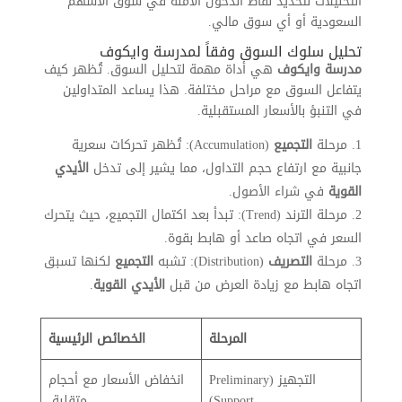
التحليلات لتحديد نقاط الدخول الآمنة في سوق الأسهم
السعودية أو أي سوق مالي.
تحليل سلوك السوق وفقاً لمدرسة وايكوف
مدرسة وايكوف
هي أداة مهمة لتحليل السوق. تُظهر كيف
يتفاعل السوق مع مراحل مختلفة. هذا يساعد المتداولين
في التنبؤ بالأسعار المستقبلية.
مرحلة
التجميع
(Accumulation): تُظهر تحركات سعرية
جانبية مع ارتفاع حجم التداول، مما يشير إلى تدخل
الأيدي
القوية
في شراء الأصول.
مرحلة الترند (Trend): تبدأ بعد اكتمال التجميع، حيث يتحرك
السعر في اتجاه صاعد أو هابط بقوة.
مرحلة
التصريف
(Distribution): تشبه
التجميع
لكنها تسبق
اتجاه هابط مع زيادة العرض من قبل
الأيدي القوية
.
المرحلة
الخصائص الرئيسية
التجهيز (Preliminary
انخفاض الأسعار مع أحجام
Support)
متقلبة.