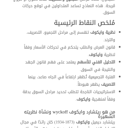
مُربحة. هذه النماذج تساعد المتداولين في توقع حركات
السوق.
مُلخص النقاط الرئيسية
نظرية وايكوف
تنقسم إلى مراحل التجميع، التصريف،
والترند.
قانون العرض والطلب يتحكم في تحركات الأسعار وفقاً
لنظرية
وايكوف
.
التحليل الفني للأسهم
يعتمد على فهم قانون الجهد
والنتيجة في السوق.
الفترة التجميعية تُظهر ارتفاعاً في اتجاه صاعد، بينما
التصريف
يظهر هبوطاً.
الاستراتيجيات الناجحة تتطلب تحديد مراحل السوق بدقة
وفقاً لمنهجية
وايكوف
.
من هو ريتشارد وايكوف wyckoff ونشأة نظريته
الشهيرة
ريتشارد ديميل
وايكوف
(1873-1934) كان رائدًا في مجال