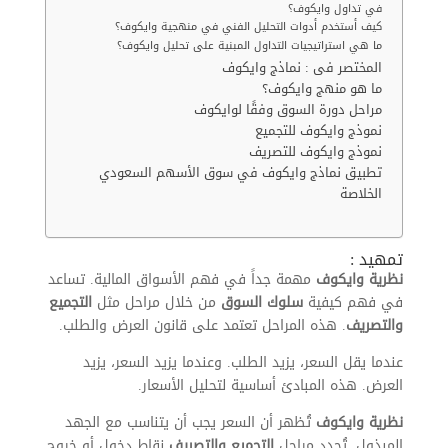
في تداول وايكوف؟
كيف أستخدم أدوات التحليل الفني في منهجية وايكوف؟
ما هي استراتيجيات التداول المبنية على تحليل وايكوف؟
المختصر فى : نماذج وايكوف
ما هو منهج وايكوف؟
مراحل دورة السوق وفقًا لوايكوف
نموذج وايكوف للتجميع
نموذج وايكوف للتصريف
تطبيق نماذج وايكوف في سوق الأسهم السعودي
الخلاصة
تمهيد :
نظرية وايكوف
مهمة جداً في فهم الأسواق المالية. تساعد
في فهم كيفية
سلوك السوق
من خلال مراحل مثل
التجميع
والتصريف
. هذه المراحل تعتمد على قانون العرض والطلب.
عندما يقل السعر، يزيد الطلب. وعندما يزيد السعر، يزيد
العرض. هذه المبادئ أساسية لتحليل الأسعار.
نظرية وايكوف
تُظهر أن السعر يجب أن يتناسب مع الجهد
المبذول. تُحدد مراحل
التجميع والتصريف
نقاط دخول أو خروج