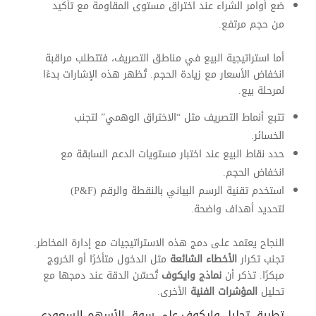
ضع أوامر الشراء عند اختراق مستوى المقاومة مع تأكيد
من حجم مرتفع.
أما استراتيجية البيع في مناطق التصريف، فتتطلب مراقبة
انخفاض الأسعار مع زيادة الحجم. تُظهر هذه الإشارات بدءًا
لمرحلة بيع.
تتبع أنماط التصريف مثل “الاختراق الوهمي” لتجنب
الخسائر.
حدد نقاط البيع عند اختبار مستويات الدعم السابقة مع
انخفاض الحجم.
استخدم تقنية الرسم البياني بالنقطة والرقم (P&F)
لتحديد أهداف واضحة.
النجاح يعتمد على دمج هذه الاستراتيجيات مع إدارة المخاطر.
تجنب تكرار
الأخطاء الشائعة
مثل الدخول متأخرًا أو الخروج
مبكرًا. تذكر أن
نماذج وايكوف
تُحسّن الدقة عند دمجها مع
تحليل
المؤشرات الفنية
الأخرى.
تطبيق تحليل وايكوف على سوق الأسهم السعودي