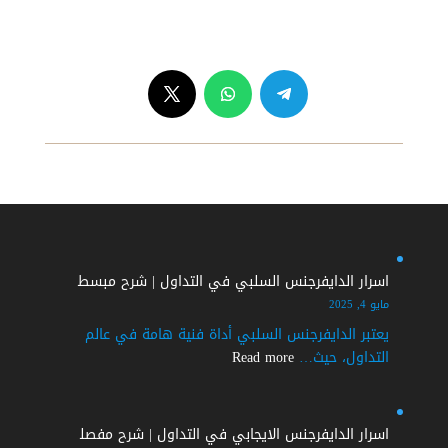
واتس آب :
00201200343497
Copyright © 2026 Clustercharts.com. All Rights Reserved.
اسرار الدايفرجنس السلبي في التداول | شرح مبسط
مايو 4, 2025
يعتبر الدايفرجنس السلبي أداة فنية هامة في عالم
:
التداول، حيث…
Read more
اسرار
الدايفرجنس
السلبي
اسرار الدايفرجنس الايجابي في التداول | شرح مفصل