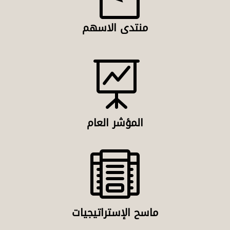
منتدى الاسهم

المؤشر العام

ماسح الإستراتيجيات