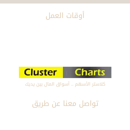
أوقات العمل
صباحا : من 8:00 صباحا إلى 4:00 عصرا
مساءأ : من 8:00 مساءا إلى 12:00 مساءا
فى خدمتكم طوال أيام الإسبوع
كلاستر الأسهم .. أسواق المال بين يديك
تواصل معنا عن طريق
إيميل :
Ahmed@clustercharts.com