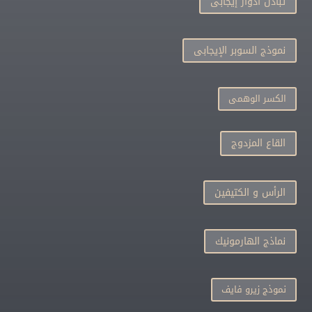
تبادل أدوار إيجابى
نموذج السوبر الإيجابى
الكسر الوهمى
القاع المزدوج
الرأس و الكتيفين
نماذج الهارمونيك
نموذج زيرو فايف