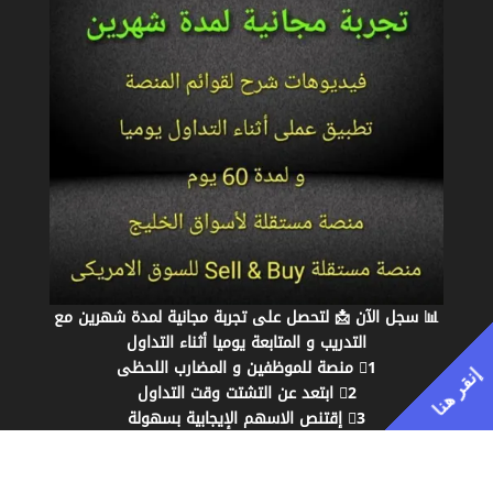
📊 سجل الآن 📩 لتحصل على تجربة مجانية لمدة شهرين مع
التدريب و المتابعة يوميا أثناء التداول
1⃣ منصة للموظفين و المضارب اللحظى
إنقر هنا
2⃣ ابتعد عن التشتت وقت التداول
3⃣ إقتنص الاسهم الإيجابية بسهولة
4⃣ توفر الوقت و الجهد فى التحليل الفني