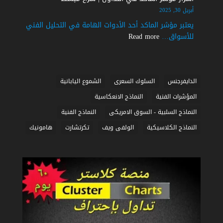
في
أبريل 30, 2025
التداول
يعتبر مؤشر الماكد أحد الأدوات الهامة في التحليل الفني
|
:
للأسواق…
Read more
شرح
أسرار
مبسط
مؤشر
الماكد
في
الدايفرجنس
السلوك السعرى
الشموع اليابانية
التداول
المؤشرات الفنية
النماذج الانعكاسية
|
النماذج السلبية - السوق الامريكى
النماذج الفنية
شرح
مبسط
النماذج الكلاسيكية
الولفى ويف
تكرتشارت
هامونيك