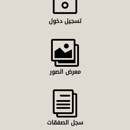
~
تسجيل دخول

معرض الصور
i
سجل الصفقات