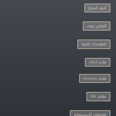
البرق السريع
الولفى ويف
المؤشرات الفنية
مؤشر الماكد
مؤشر Stochastic
مؤشر RSI
تقاطعات الإيشيموكو