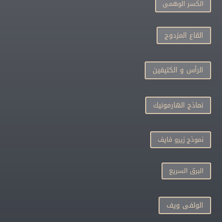
الكسر الوهمى
القاع المزدوج
الرأس و الكتيفين
نماذج الهارمونيك
نموذج زيرو فايف
البرق السريع
الولفى ويف