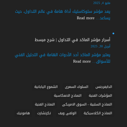
في
مايو 4, 2025
التداول
يعد مؤشر ستوكاستيك أداة هامة في عالم التداول، حيث
|
:
يساعد…
Read more
شرح
اسرار
مبسط
مؤشر
ستوكاستيك
أسرار مؤشر الماكد في التداول | شرح مبسط
في
أبريل 30, 2025
التداول
يعتبر مؤشر الماكد أحد الأدوات الهامة في التحليل الفني
|
:
للأسواق…
Read more
شرح
أسرار
مبسط
مؤشر
الماكد
في
الدايفرجنس
السلوك السعرى
الشموع اليابانية
التداول
المؤشرات الفنية
النماذج الانعكاسية
|
النماذج السلبية - السوق الامريكى
النماذج الفنية
شرح
مبسط
النماذج الكلاسيكية
الولفى ويف
تكرتشارت
هامونيك