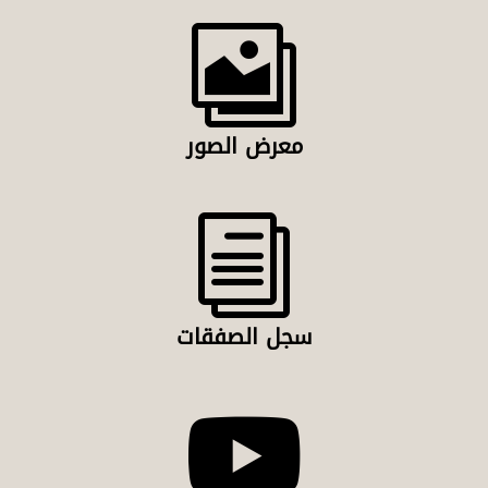

معرض الصور
i
سجل الصفقات
