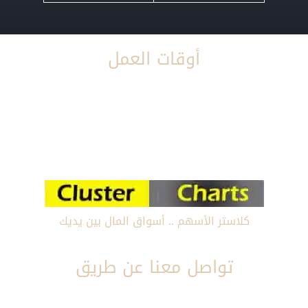
أوقات العمل
صباحا : من 8:00 صباحا إلى 4:00 عصرا
مساءأ : من 8:00 مساءا إلى 12:00 مساءا
فى خدمتكم طوال أيام الإسبوع
كلاستر الأسهم .. أسواق المال بين يديك
تواصل معنا عن طريق
إيميل :
Ahmed@clustercharts.com