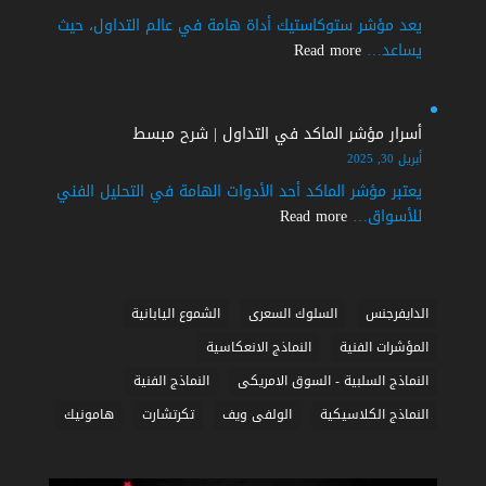
التداول
يعد مؤشر ستوكاستيك أداة هامة في عالم التداول، حيث
|
:
يساعد…
Read more
شرح
اسرار
مبسط
مؤشر
ستوكاستيك
أسرار مؤشر الماكد في التداول | شرح مبسط
في
أبريل 30, 2025
التداول
يعتبر مؤشر الماكد أحد الأدوات الهامة في التحليل الفني
|
:
للأسواق…
Read more
شرح
أسرار
مبسط
مؤشر
الماكد
في
الدايفرجنس
السلوك السعرى
الشموع اليابانية
التداول
المؤشرات الفنية
النماذج الانعكاسية
|
النماذج السلبية - السوق الامريكى
النماذج الفنية
شرح
مبسط
النماذج الكلاسيكية
الولفى ويف
تكرتشارت
هامونيك