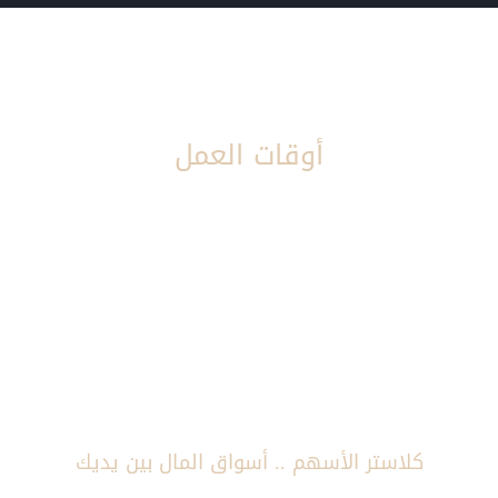
أوقات العمل
صباحا : من 8:00 صباحا إلى 4:00 عصرا
مساءأ : من 8:00 مساءا إلى 12:00 مساءا
فى خدمتكم طوال أيام الإسبوع
كلاستر الأسهم .. أسواق المال بين يديك