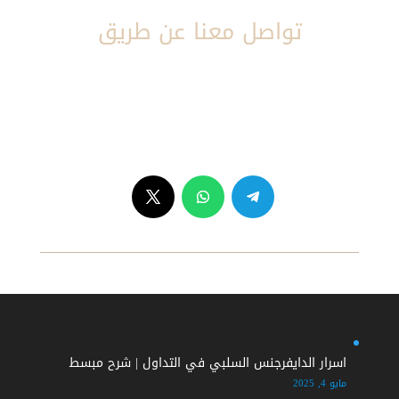
تواصل معنا عن طريق
إيميل :
Ahmed@clustercharts.com
واتس آب :
00201200343497
Copyright © 2026 Clustercharts.com. All Rights Reserved.
اسرار الدايفرجنس السلبي في التداول | شرح مبسط
مايو 4, 2025