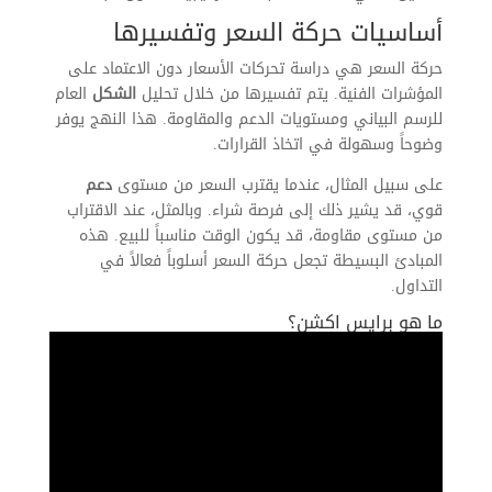
أساسيات حركة السعر وتفسيرها
حركة السعر هي دراسة تحركات الأسعار دون الاعتماد على
المؤشرات الفنية. يتم تفسيرها من خلال تحليل
الشكل
العام
للرسم البياني ومستويات الدعم والمقاومة. هذا النهج يوفر
وضوحاً وسهولة في اتخاذ القرارات.
على سبيل المثال، عندما يقترب السعر من مستوى
دعم
قوي، قد يشير ذلك إلى فرصة شراء. وبالمثل، عند الاقتراب
من مستوى مقاومة، قد يكون الوقت مناسباً للبيع. هذه
المبادئ البسيطة تجعل حركة السعر أسلوباً فعالاً في
التداول.
ما هو برايس اكشن؟