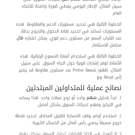
سبيل المثال، الإطار اليومي يعطي صُورَة واضحة للاتجاه
العام.
الخطوة الثانية هي تحديد مستويات الدعم والمقاومة. هذه
المستويات تساعد في تحديد نقاط الدخول والخروج بدقة.
عند اقتراب السعر من مستوى دعم قوي، يمكن اعتباره
مَال
محتمل للاستثمار.
الخطوة الثالثة هي استخدام أنماط الشموع اليابانية. هذه
الأنماط توفر إشارات قوية حول اتجاه السوق. على سبيل
المثال، ظهور شمعة Pinbar عند مستوى مقاومة قد يشير
إلى فرصة بيع.
نصائح عملية للمتداولين المبتدئين
1. ابدأ بتحليل
سَهم
واحد أو زوج عملات واحد. هذا يساعد
في التركيز وفهم تحركات السوق بشكل أفضل.
2. استخدم أوامر وقف الخسارة لتقليل المخاطر. تحديد نقطة
خروج مسبقاً يحمي رأس المال من الخسائر الكبيرة.
3. لا تتعجل في اتخاذ القرارات. تحليل السوق بشكل دقيق