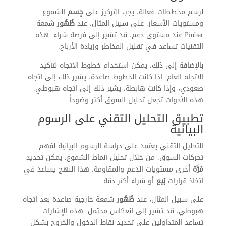
لرسم مخططات فعالة، يجب التركيز على
جِسم
الشموع
ومستويات الأسعار. على سبيل المثال، عند
ظُهُور
شمعة
Pinbar عند مستوى دعم، قد تشير إلى فرصة شراء. هذه
التقنيات تساعد في تقليل المخاطر وزيادة الأرباح.
بالإضافة إلى ذلك، يمكن استخدام خطوط الاتجاه لتأكيد
الاتجاه العام. إذا كانت الخطوط صاعدة، يشير ذلك إلى اتجاه
صعودي، وإذا كانت هابطة، يشير ذلك إلى اتجاه هبوطي.
هذه الأدوات تجعل تحليل السوق أكثر وضوحاً.
تطبيق التحليل التقني على الرسوم
البيانية
التحليل التقني يعتمد على دراسة الرسوم البيانية لفهم
تحركات السوق. من خلال تحليل أنماط الشموع، يمكن تحديد
مَرَّة
أخرى مستويات الدعم والمقاومة. هذا النهج يساعد في
اتخاذ قرارات
بَيع
أو شراء أكثر دقة.
على سبيل المثال، عند
ظُهُور
شمعة خارجية صاعدة بعد اتجاه
هبوطي، قد تشير إلى انعكاس محتمل. هذه الإشارات
تساعد المتداولين على تحديد نقاط الدخول والخروج بشكل