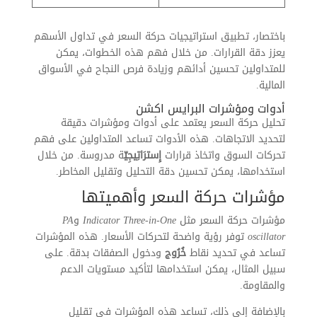
باختصار، تطبيق استراتيجيات حركة السعر في تداول الأسهم
يعزز دقة القرارات. من خلال فهم هذه الخطوات، يمكن
للمتداولين تحسين أدائهم وزيادة فرص النجاح في الأسواق
المالية.
أدوات ومؤشرات البرايس اكشن
تحليل حركة السعر يعتمد على أدوات ومؤشرات دقيقة
لتحديد الاتجاهات. هذه الأدوات تساعد المتداولين على فهم
تحركات السوق واتخاذ قرارات
إِسترَاتِيجِيّ
ة مدروسة. من خلال
استخدامها، يمكن تحسين دقة التحليل وتقليل المخاطر.
مؤشرات حركة السعر وأهميتها
مؤشرات حركة السعر مثل
Indicator Three-in-One
و
PA
oscillator
توفر رؤية واضحة لتحركات الأسعار. هذه المؤشرات
تساعد في تحديد نقاط
خُرُوج
ودخول الصفقات بدقة. على
سبيل المثال، يمكن استخدامها لتأكيد مستويات الدعم
والمقاومة.
بالإضافة إلى ذلك، تساعد هذه المؤشرات في تقليل