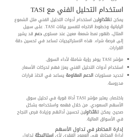
استخدام التحليل الفني مع TASI
يمكن لل
مُتَدَاوِل
ين استخدام أدوات التحليل الفني مثل الشموع
اليابانية وخطوط الاتجاه لتفسير بيانات TASI. على سبيل
المثال، ظهور نمط شمعة معين عند مستوى
دعم
قد يشير
إلى فرصة شراء. هذه الاستراتيجيات تساعد في تحسين دقة
القرارات.
مؤشر TASI يوفر رؤية شاملة لأداء السوق.
استخدام أدوات التحليل الفني يعزز فهم تحركات الأسعار.
تحديد مستويات
الدعم المقاومة
يساعد في اتخاذ قرارات
مدروسة.
باختصار، يعتبر مؤشر TASI أداة قوية في تحليل سوق
الأسهم السعودي. من خلال فهمه واستخدامه بشكل
صحيح، يمكن لل
مُتَدَاوِل
ين تحسين أدائهم وزيادة فرص النجاح
في الأسواق المالية.
إدارة المخاطر في تداول الأسهم
إدارة المخاطر هي العمود الفقري لأي
إِسترَاتِيجِيَّة
تداول