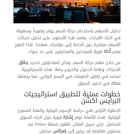
تداول الأسهم باستخدام حركة السعر يوفر وضوحاً وسهولة
في اتخاذ القرارات. يعتمد هذا الأسلوب على تحليل تحركات
الأسعار مباشرة دون الحاجة إلى مؤشرات معقدة. هذا النهج
يعتبر
أَدَاة
قوية للمبتدئين والمحترفين على حد سواء.
من خلال فهم حركة السعر، يمكن للمتداولين تحديد
نِطَاق
التحركات ونقاط الدخول والخروج بدقة. هذه الاستراتيجية
تساعد في تقليل الضوضاء في الرسم البياني، مما يجعلها
فعالة في تحليل السوق.
خطوات عملية لتطبيق استراتيجيات
البرايس اكشن
الخطوة الأولى هي دراسة الرسوم البيانية وأنماط الشموع
اليابانية. هذه الأنماط توفر
إِشَارَة
قوية حول اتجاه السوق
المحتمل. على سبيل المثال، ظهور شمعة Pinbar عند
مستوى مقاومة قد يشير إلى
اِنعِكَاس
محتمل.