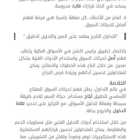
يساعد في اتخاذ قرارات
مَال
ية مدروسة.
4. تعلم من الأخطاء. كل صفقة خاسرة هي فرصة لفهم
أفضل لتحركات السوق.
“التداول الناجح يعتمد على الصبر والتحليل الدقيق.”
باختصار، تطبيق برايس اكشن في الأسواق المالية يتطلب
فهم
أَصل
تحركات السوق واستخدام الأدوات الفنية بشكل
صحيح. من خلال اتباع هذه الخطوات والنصائح، يمكن
للمتداولين تحسين أدائهم وزيادة فرص النجاح.
الخلاصة
في عالم التداول، يظل فهم تحركات السوق المفتاح
الأساسي لتحقيق
نَجَاح
مستدام. حركة السعر تقدم طريقة
بسيطة وفعالة لتحليل الأسواق، مع التركيز على تحديد
نقاط
الدخول
والخروج بدقة.
من خلال استخدام أدوات التحليل الفني مثل مستويات الدعم
والمقاومة، يمكن للمتداولين تحسين قراراتهم الاستثمارية.
هذه الاستراتيجيات توفر وضوحاً وتقلل من التشويش، مما