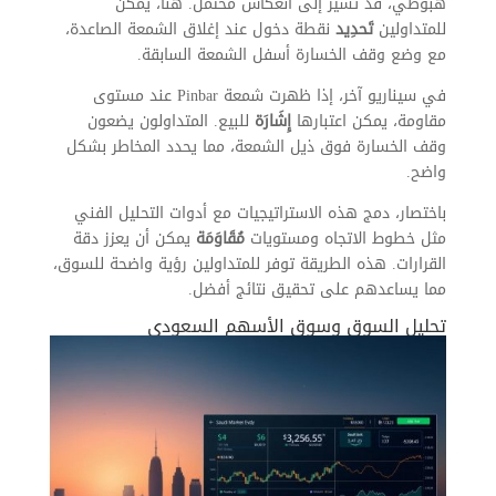
هبوطي، قد تشير إلى انعكاس محتمل. هنا، يمكن
للمتداولين
تَحدِيد
نقطة دخول عند إغلاق الشمعة الصاعدة،
مع وضع وقف الخسارة أسفل الشمعة السابقة.
في سيناريو آخر، إذا ظهرت شمعة Pinbar عند مستوى
مقاومة، يمكن اعتبارها
إِشَارَة
للبيع. المتداولون يضعون
وقف الخسارة فوق ذيل الشمعة، مما يحدد المخاطر بشكل
واضح.
باختصار، دمج هذه الاستراتيجيات مع أدوات التحليل الفني
مثل خطوط الاتجاه ومستويات
مُقَاوَمَة
يمكن أن يعزز دقة
القرارات. هذه الطريقة توفر للمتداولين رؤية واضحة للسوق،
مما يساعدهم على تحقيق نتائج أفضل.
تحليل السوق وسوق الأسهم السعودي