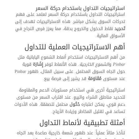
استراتيجيات التداول باستخدام حركة السعر
استراتيجيات التداول باستخدام حركة السعر تعتمد على فهم
تحركات السوق بشكل مباشر. هذه الاستراتيجيات تهدف إلى
تَحدِيد
نقاط الدخول والخروج بدقة، مما يعزز فرص النجاح في
الأسواق المالية.
أهم الاستراتيجيات العملية للتداول
من أهم الاستراتيجيات استخدام أنماط الشموع اليابانية مثل
Pinbar
و
الشموع الخارجية
. هذه الأنماط توفر
إِشَارَة
قوية
حول اتجاه السوق المحتمل. على سبيل المثال، ظهور Pinbar
عند مستوى
مُقَاوَمَة
قد يشير إلى فرصة بيع.
استراتيجية أخرى هي استخدام مستويات الدعم والمقاومة
لتحديد مناطق الشراء والبيع. عند اقتراب السعر من مستوى
دعم قوي، يمكن اعتباره
دُخُول
محتمل للصفقة. هذه الأدوات
تساعد في تقليل المخاطر وزيادة الأرباح.
أمثلة تطبيقية لأنماط التداول
لنأخذ مثالاً عملياً: عند ظهور شمعة خارجية صاعدة بعد اتجاه