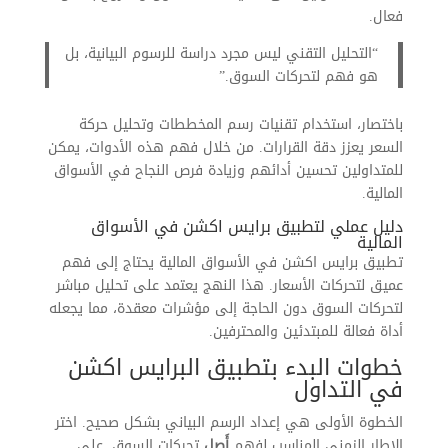
فعال.
“التحليل التقني ليس مجرد دراسة للرسوم البيانية، بل
هو فهم لتحركات السوق.”
باختصار، استخدام تقنيات رسم المخططات وتحليل حركة
السعر يعزز دقة القرارات. من خلال فهم هذه الأدوات، يمكن
للمتداولين تحسين أدائهم وزيادة فرص النجاح في الأسواق
المالية.
دليل عملي لتطبيق برايس اكشن في الأسواق
المالية
تطبيق برايس اكشن في الأسواق المالية يحتاج إلى فهم
عميق لتحركات الأسعار. هذا النهج يعتمد على تحليل مباشر
لتحركات السوق دون الحاجة إلى مؤشرات معقدة، مما يجعله
أداة فعالة للمبتدئين والمحترفين.
خطوات البدء بتطبيق البرايس اكشن
في التداول
الخطوة الأولى هي إعداد الرسم البياني بشكل صحيح. اختر
الإطار الزمني المناسب لفهم
أَصل
تحركات السوق. على