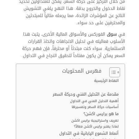
من خلال التركيز على حركة السعر، يمكن للمتداولين تحديد
نقاط الدخول والخروج بدقة. هذا النهج يلغي التشويش
الناتج عن المؤشرات الزائدة، مما يجعله مثالياً للمبتدئين
والمحترفين على حد سواء.
في
سوق
الفوركس والأسواق المالية الأخرى، يثبت هذا
الأسلوب فعاليته في تحليل الاتجاهات واتخاذ القرارات
الاستثمارية. سواء كنت مبتدئاً أو محترفاً، فإن فهم حركة
السعر يمكن أن يكون مفتاحاً لتحقيق النجاح في التداول.
فهرس المحتويات
النقاط الرئيسية
مقدمة عن التحليل الفني وحركة السعر
أهمية التحليل الفني في التداول
أساسيات حركة السعر وتفسيرها
ما هو برايس اكشن؟
تعريف واستراتيجية برايس اكشن
لماذا يعتبر برايس اكشن فعالاً؟
أنماط الشموع اليابانية في التداول