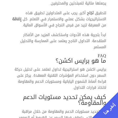
يجعلها مثالية للمبتدئين والمحترفين.
لتحقيق
نَجَاح
أكبر، يجب على المتداولين تطبيق هذه
الاستراتيجيات بشكل عملي والاستمرار في التعلم. كل
إِضَافَة
من المعرفة تزيد من فرص النجاح في الأسواق المالية.
ابدأ بتجربة هذه الأدوات واستكشف المزيد من الأفكار
المتقدمة. التداول الناجح يعتمد على الممارسة والتحليل
المستمر.
FAQ
ما هو برايس اكشن؟
برايس اكشن هو استراتيجية تداول تعتمد على تحليل حركة
السعر دون استخدام المؤشرات التقنية المعقدة. يركز على
قراءة أنماط الشموع اليابانية ومستويات الدعم والمقاومة
لاتخاذ قرارات التداول.
كيف يمكن تحديد مستويات الدعم
والمقاومة؟
إنقر هنا
يتم تحديد مستويات الدعم والمقاومة من خلال مراقبة
المناطق التي يتوقف فيها السعر عن الهبوط أو الصعود