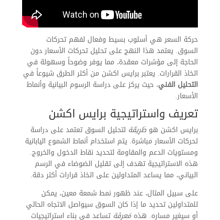
حركة السعر هي أسلوب بسيط وفعال لفهم تحركات
السوق. يعتمد هذا النهج على تحليل تحركات الأسعار دون
الحاجة إلى مؤشرات معقدة، مما يوفر وضوحاً وسهولة في
اتخاذ القرارات. يعتبر برايس اكشن من أكثر الطرق شيوعاً في
التحليل الفني
، حيث يركز على دراسة الرسوم البيانية وأنماط
الأسعار.
تعريف واستراتيجية برايس اكشن
برايس اكشن هو
طَرِيقَة
لتحليل السوق تعتمد على دراسة
تحركات الأسعار مباشرة. يتم استخدام أنماط الشموع اليابانية
ومستويات الدعم والمقاومة لتحديد نقاط الدخول والخروج.
هذه الاستراتيجية تهدف إلى تقليل الضوضاء في الرسم
البياني، مما يساعد المتداولين على اتخاذ قرارات أكثر دقة.
على سبيل المثال، عند ظهور نمط شمعة معين، يمكن
للمتداولين تحديد ما إذا كان السوق سيواصل الاتجاه الحالي
أو سيغير مساره. هذه
مَعرِفَة
تساعد في بناء استراتيجيات