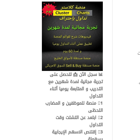
مؤشر
الماكد
في
التداول
|
شرح
مبسط
ت
📊 سجل الآن 📩 لتحصل على
تجربة مجانية لمدة شهرين مع
.
التدريب و المتابعة يوميا أثناء
التداول
1⃣ منصة للموظفين و المضارب
اللحظى
2⃣ ابتعد عن التشتت وقت
التداول
3⃣ إقتنص الاسهم الإيجابية
بسهولة