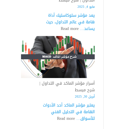
التداول | شرح مبسط
مايو 4, 2025
يعد مؤشر ستوكاستيك أداة
هامة في عالم التداول، حيث
:
يساعد…
Read more
اسرار
مؤشر
ستوكاستيك
في
التداول
|
شرح
مبسط
أسرار مؤشر الماكد في التداول |
شرح مبسط
أبريل 30, 2025
يعتبر مؤشر الماكد أحد الأدوات
الهامة في التحليل الفني
:
للأسواق…
Read more
أسرار