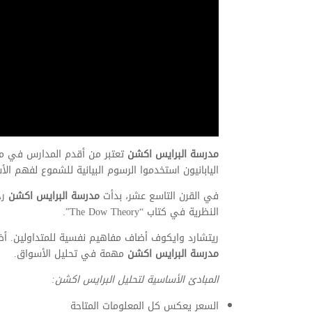
مدرسة البرايس اكشن
تعتبر من أقدم المدارس في مجال
اليابانيون استخدموا الرسوم البيانية للشموع لفهم الأس
في القرن التاسع عشر، بدأت
مدرسة البرايس اكشن
النظرية في كتاب “The Dow Theory”.
ريتشارد وايكوف أضاف مفاهيم نفسية للمتداولين. أ
مدرسة البرايس اكشن
مهمة في تحليل الأسواق.
المبادئ الأساسية لتحليل البرايس اكشن:
السعر يعكس كل المعلومات المتاحة