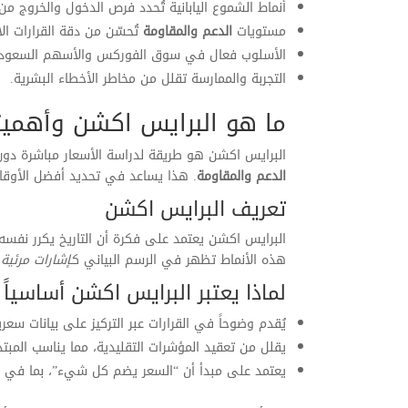
أنماط الشموع اليابانية تُحدد فرص الدخول والخروج م
مستويات
الدعم والمقاومة
تُحسّن من دقة القرارات الا
الأسلوب فعال في سوق الفوركس والأسهم السعودية
التجربة والممارسة تقلل من مخاطر الأخطاء البشرية.
ما هو البرايس اكشن وأهميت
البرايس اكشن هو طريقة لدراسة الأسعار مباشرة دون
الدعم والمقاومة
. هذا يساعد في تحديد أفضل الأوقات
تعريف البرايس اكشن
البرايس اكشن يعتمد على فكرة أن التاريخ يكرر نفس
هذه الأنماط تظهر في الرسم البياني كـ
إشارات مرئية
ل
لماذا يعتبر البرايس اكشن أساسياً 
يُقدم وضوحاً في القرارات عبر التركيز على بيانات سعر
يقلل من تعقيد المؤشرات التقليدية، مما يناسب المبتد
يعتمد على مبدأ أن “السعر يضم كل شيء”، بما في ذلك