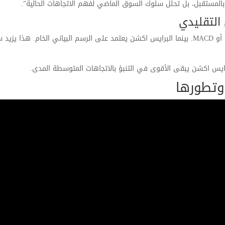
نبأ بالمستقبل، بل تحلل سلوك السوق الماضي لفهم الاتجاهات الحالية”.
 التقليدي
التحليل الفني التقليدي يعتمد على مؤشرات مثل RSI أو MACD. بينما البرايس اكشن يعتمد على الرسم البياني الخام. هذا ي
برايس اكشن يبقى الأقوى في التنبؤ بالاتجاهات المتوسطة المدى.
وتطورها