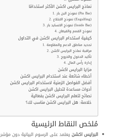
نماذج البرايس اكشن الأكثر استخدامًا
1. نموذج البن بار (Pin Bar)
2. نموذج الابتلاع (Engulfing)
3. نموذج الانسايد بار (Inside Bar)
4. نموذج القمم والقيعان
كيفية استخدام البرايس اكشن في التداول
1. تحديد مناطق الدعم والمقاومة
2. مراقبة نماذج البرايس اكشن
3. تأكيد الدخول والخروج
4. إدارة رأس المال
مزايا البرايس اكشن
أخطاء شائعة عند استخدام البرايس اكشن
أفضل الفواصل الزمنية لاستخدام البرايس اكشن
أدوات مساعدة لتحليل البرايس اكشن
نصائح لتعلم البرايس اكشن بفعالية
خلاصة: هل البرايس اكشن مناسب لك؟
مُلخص النقاط الرئيسية
البرايس اكشن
يعتمد على الرسوم البيانية دون مؤشر