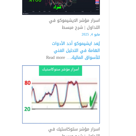
|
شرح
مفصل
اسرار مؤشر الايشيموكو في
التداول | شرح مبسط
مايو 4, 2025
يُعد ايشيموكو أحد الأدوات
الهامة في التحليل الفني
:
للأسواق المالية،…
Read more
اسرار
مؤشر
الايشيموكو
في
التداول
|
شرح
مبسط
اسرار مؤشر ستوكاستيك في