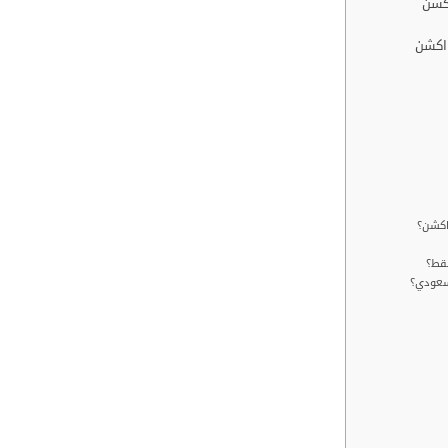
اكشن
 اكشن
اكشن؟
فقط؟
سعودي؟