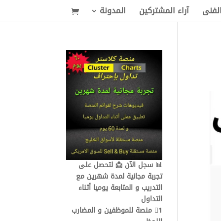
الفنى
آراء المشتركين
المدونة
📊 سجل الآن 📩 لتحصل على
تجربة مجانية لمدة شهرين مع
التدريب و المتابعة يوميا أثناء
التداول
1⃣ منصة للموظفين و المضارب