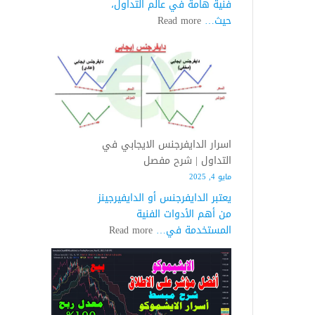
فنية هامة في عالم التداول،
:
حيث…
Read more
اسرار
الدايفرجنس
السلبي
في
التداول
|
شرح
اسرار الدايفرجنس الايجابي في
مبسط
التداول | شرح مفصل
مايو 4, 2025
يعتبر الدايفرجنس أو الدايفيرجينز
من أهم الأدوات الفنية
:
المستخدمة في…
Read more
اسرار
الدايفرجنس
الايجابي
في
التداول