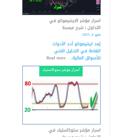
|
شرح
مفصل
اسرار مؤشر الايشيموكو في
التداول | شرح مبسط
مايو 4, 2025
يُعد ايشيموكو أحد الأدوات
الهامة في التحليل الفني
:
للأسواق المالية،…
Read more
اسرار
مؤشر
الايشيموكو
في
التداول
|
شرح
مبسط
اسرار مؤشر ستوكاستيك في