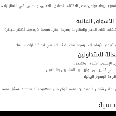
الشموع أربعة عوامل: سعر الافتتاح، الإغلاق، الأعلى، والأدنى. في الثمانينيات،
الأسواق المالية
تشاف نقاط الدعم والمقاومة بسرعة. مثل، شمعة
مارubozu
تُظهر سيطرة
ُترجم الأرقام إلى رسوم تفاعلية تُساعد في اتخاذ قرارات سريعة.
فعالة للمتداولين
الإغلاق، الأعلى، والأدنى.
التي تُشير إلى توازن بين المشترين والبائعين.
قراءة الرسوم البيانية
.
م تحليل شامل. للمبتدئين، فهم أنواع مثل
engulfing
أو
harami
يُسهّل فهم
ساسية