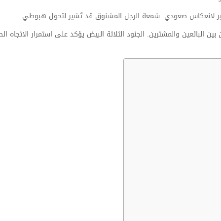
ر لانعكاس صعودي. شمعة الرجل المشنوق قد تُشير لتحول هبوطي.
ن البائعين والمشترين. الجنود الثلاثة البيض يؤكد على استمرار الاتجاه الص