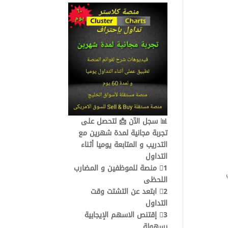
مؤشر
الماكد
في
التداول
|
شرح
مبسط
📊 سجل الآن 📩 لتحصل على
تجربة مجانية لمدة شهرين مع
التدريب و المتابعة يوميا أثناء
التداول
1⃣ منصة للموظفين و المضارب
اللحظى
2⃣ ابتعد عن التشتت وقت
التداول
3⃣ إقتنص الاسهم الإيجابية
بسهولة