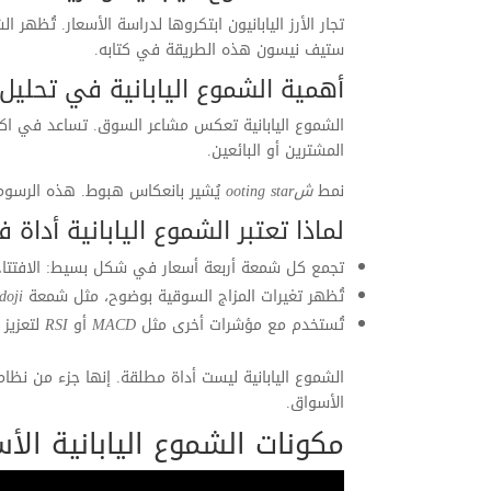
تجار الأرز اليابانيون ابتكروها لدراسة الأسعار. تُظهر 
ستيف نيسون هذه الطريقة في كتابه.
أهمية الشموع اليابانية في تحليل 
الشموع اليابانية تعكس مشاعر السوق. تساعد في اك
المشترين أو البائعين.
نمط
شooting star
يُشير بانعكاس هبوط. هذه الرسوم ت
لماذا تعتبر الشموع اليابانية أداة 
تجمع كل شمعة أربعة أسعار في شكل بسيط: الافتتاح، 
تُظهر تغيرات المزاج السوقية بوضوح، مثل شمعة
doji
تُستخدم مع مؤشرات أخرى مثل
MACD
أو
RSI
لتعزيز
الشموع اليابانية ليست أداة مطلقة. إنها جزء من نظا
الأسواق.
مكونات الشموع اليابانية الأ