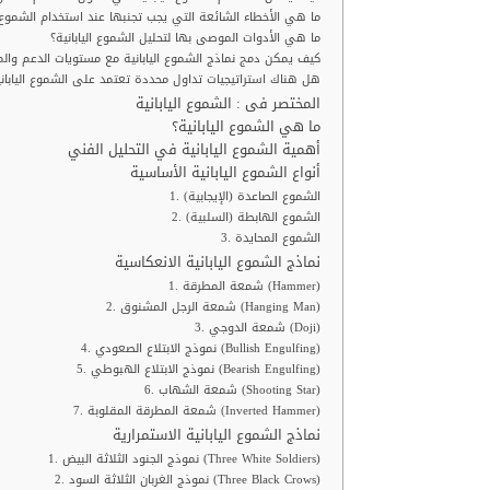
ما هي الأخطاء الشائعة التي يجب تجنبها عند استخدام الشموع ال
ما هي الأدوات الموصى بها لتحليل الشموع اليابانية؟
كيف يمكن دمج نماذج الشموع اليابانية مع مستويات الدعم وال
هل هناك استراتيجيات تداول محددة تعتمد على الشموع الياباني
المختصر فى : الشموع اليابانية
ما هي الشموع اليابانية؟
أهمية الشموع اليابانية في التحليل الفني
أنواع الشموع اليابانية الأساسية
1. الشموع الصاعدة (الإيجابية)
2. الشموع الهابطة (السلبية)
3. الشموع المحايدة
نماذج الشموع اليابانية الانعكاسية
1. شمعة المطرقة (Hammer)
2. شمعة الرجل المشنوق (Hanging Man)
3. شمعة الدوجي (Doji)
4. نموذج الابتلاع الصعودي (Bullish Engulfing)
5. نموذج الابتلاع الهبوطي (Bearish Engulfing)
6. شمعة الشهاب (Shooting Star)
7. شمعة المطرقة المقلوبة (Inverted Hammer)
نماذج الشموع اليابانية الاستمرارية
1. نموذج الجنود الثلاثة البيض (Three White Soldiers)
2. نموذج الغربان الثلاثة السود (Three Black Crows)