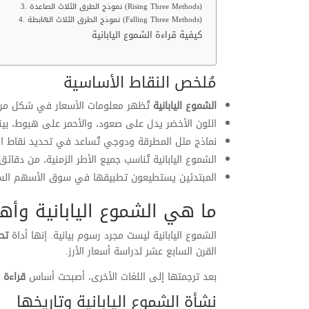
3. نموذج الطرق الثلاث الصاعدة (Rising Three Methods)
4. نموذج الطرق الثلاث الهابطة (Falling Three Methods)
كيفية قراءة الشموع اليابانية
مُلخص النقاط الأساسية
الشموع اليابانية
تُظهر معلومات الأسعار في شكل مر
اللون الأخضر يدل على صعود، والأحمر على هبوط، بينما
نماذج مثل المطرقة ودوجي تُساعد في تحديد نقاط انع
الشموع اليابانية تُناسب جميع الأطر الزمنية، من دقائ
المبتدئين يستطيعون تطبيقها في سوق الأسهم السعو
ما هي الشموع اليابانية وأه
الشموع اليابانية ليست مجرد رسوم بيانية. إنها أداة
تح
القرن السابع عشر لدراسة أسعار الأرز.
بعد ترجمتها إلى اللغات الأخرى، أصبحت أساس
قراءة ا
نشأة الشموع اليابانية وتاريخها