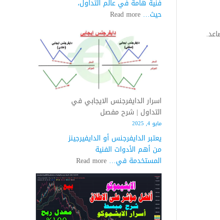
فنية هامة في عالم التداول،
:
حيث…
Read more
اسرار
اعد.
الدايفرجنس
السلبي
في
التداول
|
شرح
اسرار الدايفرجنس الايجابي في
مبسط
التداول | شرح مفصل
مايو 4, 2025
يعتبر الدايفرجنس أو الدايفيرجينز
من أهم الأدوات الفنية
:
المستخدمة في…
Read more
اسرار
الدايفرجنس
الايجابي
في
التداول